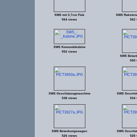
SWS mit 3,7cm Flak
SWS Raketenw
564 views
562 
SWS Komandokabine
552 views
SWS Betan
550 
SWS Geschützzugmaschine
SWS Geschüt
538 views
534 
SWS Betankungswagen
SWS Geschüt
526 views
526 