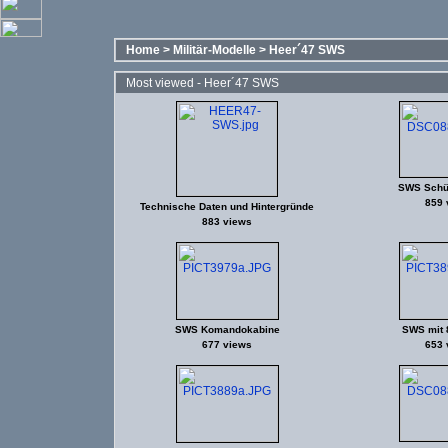
Home
>
Militär-Modelle
>
Heer´47 SWS
Most viewed - Heer´47 SWS
SWS Schü
859 
Technische Daten und Hintergründe
883 views
SWS Komandokabine
SWS mit 
677 views
653 