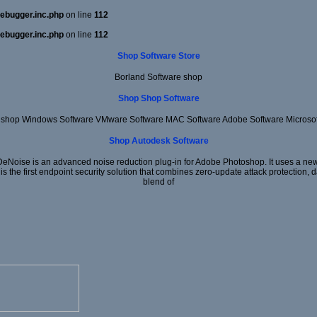
ebugger.inc.php
on line
112
ebugger.inc.php
on line
112
Shop Software Store
Borland Software shop
Shop Shop Software
shop Windows Software VMware Software MAC Software Adobe Software Microsof
Shop Autodesk Software
DeNoise is an advanced noise reduction plug-in for Adobe Photoshop. It uses a new 
 is the first endpoint security solution that combines zero-update attack protection,
blend of