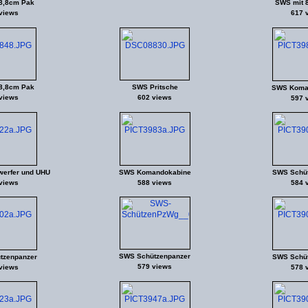
8,8cm Pak
SWS mit 
views
617 
8,8cm Pak
SWS Pritsche
SWS Koma
views
602 views
597 
erfer und UHU
SWS Komandokabine
SWS Schüt
views
588 views
584 
SWS Schützenpanzer
tzenpanzer
SWS Schüt
579 views
views
578 