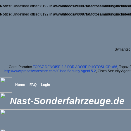
Notice
: Undefined offset: 8192 in
/www/htdocs/w0087faf/fotosammlung/include/d
Notice
: Undefined offset: 8192 in
/www/htdocs/w0087faf/fotosammlung/include/d
Symantec 
Corel Paradox
TOPAZ DENOISE 2.2 FOR ADOBE PHOTOSHOP x86
, Topaz 
http://www.prosoftwarestore.com/
Cisco Security Agent 5.2
, Cisco Security Agent
Home
FAQ
Login
Nast-Sonderfahrzeuge.de