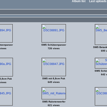
Album list
Last uploads
tzenpanzer
SWS Schützenpanzer
SWS Betan
views
726 views
695 
SWS Schüt
642 
SWS mit 8,8cm Pak
8,8cm Pak
649 views
views
SWS Raketenwerfer
621 views