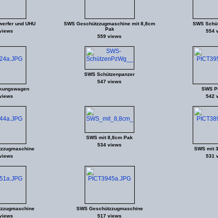
erfer und UHU
SWS Geschützzugmaschine mit 8,8cm
SWS Schüt
Pak
views
554 
559 views
SWS Schützenpanzer
547 views
kungswagen
SWS Pr
views
542 
SWS mit 8,8cm Pak
534 views
zzugmaschine
SWS mit 3
views
531 
zzugmaschine
SWS Geschützzugmaschine
views
517 views