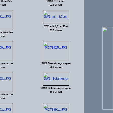
8,8cm Pak
SWS Pritsche
views
613 views
SWS mit 3,7cm Flak
597 views
ndokabine
views
zenpanzer
SWS Betankungswagen
views
583 views
SWS Betankungswagen
569 views
zenpanzer
views