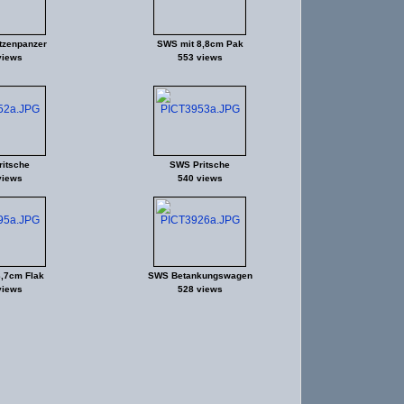
zenpanzer
SWS mit 8,8cm Pak
views
553 views
itsche
SWS Pritsche
views
540 views
,7cm Flak
SWS Betankungswagen
views
528 views