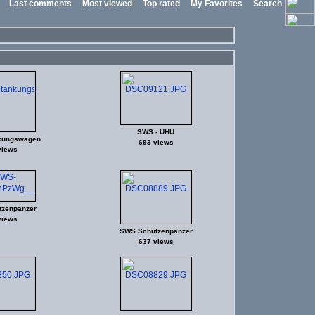
Last comments
Most viewed
Top rated
My Favorites
Search
SWS - UHU
kungswagen
693 views
views
zenpanzer
views
SWS Schützenpanzer
637 views