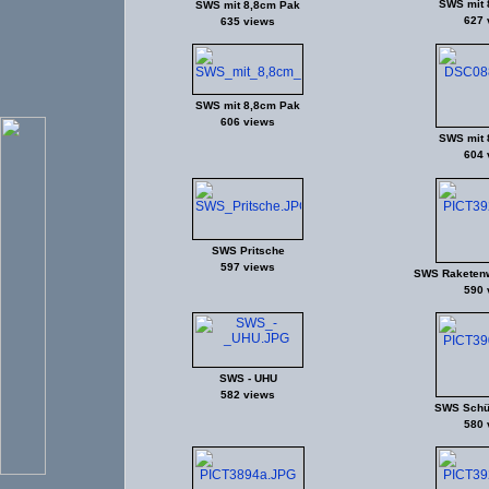
SWS mit 
SWS mit 8,8cm Pak
627 
635 views
SWS mit 8,8cm Pak
606 views
SWS mit 
604 
SWS Pritsche
597 views
SWS Raketenw
590 
SWS - UHU
582 views
SWS Schü
580 